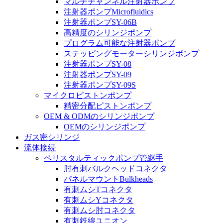
マルチチャンネル注射器ポンプ
注射器ポンプMicrofluidics
注射器ポンプSY-06B
高精度のシリンジポンプ
プログラム可能な注射器ポンプ
ステッピングモーターシリンジポンプ
注射器ポンプSY-08
注射器ポンプSY-09
注射器ポンプSY-09S
マイクロピストンポンプ
精密分配ピストンポンプ
OEM & ODMのシリンジポンプ
OEMのシリンジポンプ
ガス密シリンジ
流体接続
ペリスタルティックポンプ管継手
肘有刺バルクヘッドコネクタ
パネルマウントBulkheads
有刺ムシTコネクタ
有刺ムシYコネクタ
有刺ムシ肘コネクタ
有刺鉄線ユニオン