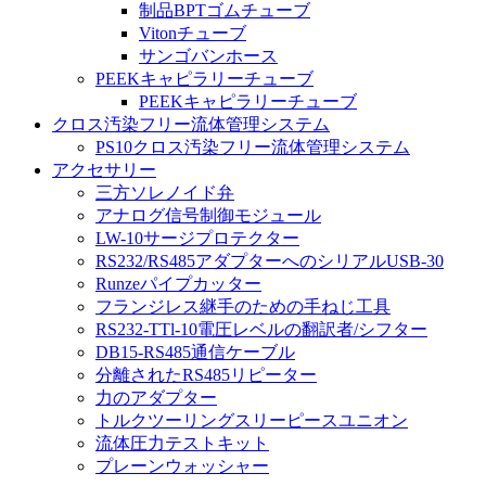
制品BPTゴムチューブ
Vitonチューブ
サンゴバンホース
PEEKキャピラリーチューブ
PEEKキャピラリーチューブ
クロス汚染フリー流体管理システム
PS10クロス汚染フリー流体管理システム
アクセサリー
三方ソレノイド弁
アナログ信号制御モジュール
LW-10サージプロテクター
RS232/RS485アダプターへのシリアルUSB-30
Runzeパイプカッター
フランジレス継手のための手ねじ工具
RS232-TTl-10電圧レベルの翻訳者/シフター
DB15-RS485通信ケーブル
分離されたRS485リピーター
力のアダプター
トルクツーリングスリーピースユニオン
流体圧力テストキット
プレーンウォッシャー