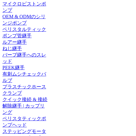
マイクロピストンポ
ンプ
OEM & ODMのシリ
ンジポンプ
ペリスタルティック
ポンプ管継手
ルアー継手
ねじ継手
バーブ継手へのスレ
ッド
PEEK継手
有刺ムシチェックバ
ルブ
プラスチックホース
クランプ
クイック接続 & 接続
解除継手 | カップリ
ング
ペリスタティックポ
ンプヘッド
ステッピングモータ