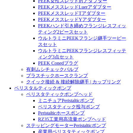
PEEK女性スレッド肘アダプター
PEEKメススレッドLuerアダプター
PEEKメススレッドTアダプター
PEEKメススレッドYアダプター
PEEKハンド引き締めフランジレスフィッ
ティング2ピースセット
ウルトラミニPEEKフランジ継手ツーピー
スセット
ウルトラミニPEEKフランジレスフィッテ
ィング3点セット
PEEK Conedプラグ
有刺ムシチェックバルブ
プラスチックホースクランプ
クイック接続 & 接続解除継手 | カップリング
ペリスタルティックポンプ
ペリスタティックポンプヘッド
ミニチュアPeristalticポンプ
ペリスタティック投与ポンプ
Peristalticホースポンプ
RZ35工業用高流量ポンプヘッド
ステッピングモーターPeristalticポンプ
産業用ペリスタティックポンプ