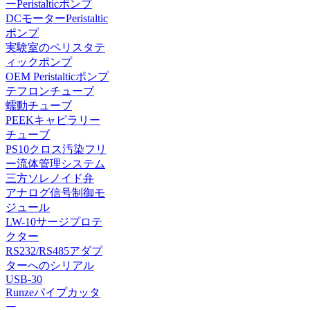
ーPeristalticポンプ
DCモーターPeristaltic
ポンプ
実験室のペリスタテ
ィックポンプ
OEM Peristalticポンプ
テフロンチューブ
蠕動チューブ
PEEKキャピラリー
チューブ
PS10クロス汚染フリ
ー流体管理システム
三方ソレノイド弁
アナログ信号制御モ
ジュール
LW-10サージプロテ
クター
RS232/RS485アダプ
ターへのシリアル
USB-30
Runzeパイプカッタ
ー