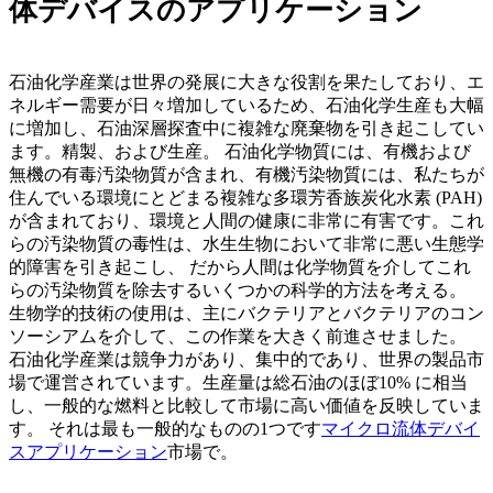
体デバイスのアプリケーション
石油化学産業は世界の発展に大きな役割を果たしており、エ
ネルギー需要が日々増加しているため、石油化学生産も大幅
に増加し、石油深層探査中に複雑な廃棄物を引き起こしてい
ます。精製、および生産。 石油化学物質には、有機および
無機の有毒汚染物質が含まれ、有機汚染物質には、私たちが
住んでいる環境にとどまる複雑な多環芳香族炭化水素 (PAH)
が含まれており、環境と人間の健康に非常に有害です。これ
らの汚染物質の毒性は、水生生物において非常に悪い生態学
的障害を引き起こし、 だから人間は化学物質を介してこれ
らの汚染物質を除去するいくつかの科学的方法を考える。
生物学的技術の使用は、主にバクテリアとバクテリアのコン
ソーシアムを介して、この作業を大きく前進させました。
石油化学産業は競争力があり、集中的であり、世界の製品市
場で運営されています。生産量は総石油のほぼ10% に相当
し、一般的な燃料と比較して市場に高い価値を反映していま
す。 それは最も一般的なものの1つです
マイクロ流体デバイ
スアプリケーション
市場で。