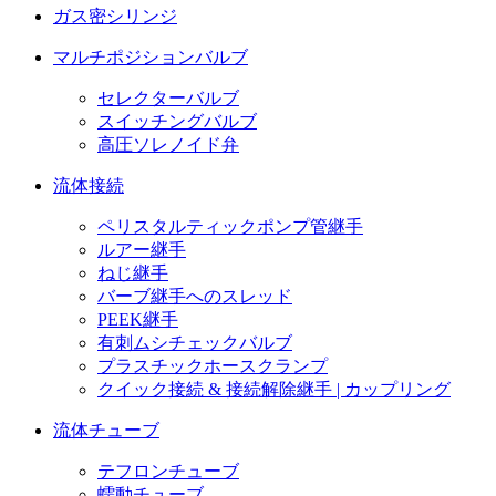
ガス密シリンジ
マルチポジションバルブ
セレクターバルブ
スイッチングバルブ
高圧ソレノイド弁
流体接続
ペリスタルティックポンプ管継手
ルアー継手
ねじ継手
バーブ継手へのスレッド
PEEK継手
有刺ムシチェックバルブ
プラスチックホースクランプ
クイック接続 & 接続解除継手 | カップリング
流体チューブ
テフロンチューブ
蠕動チューブ