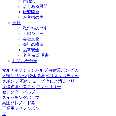
用語集
よくある質問
研究開発
お客様の声
会社
私たちの歴史
工場ショー
会社文化
会社の構造
品質安全
名誉 & 証明書
お問い合わせ
マルチポジションバルブ
注射器ポンプ
ガ
ス密シリンジ
流体接続
ペリスタルティッ
クポンプ
流体チューブ
クロス汚染フリー
流体管理システム
アクセサリー
セレクターバルブ
スイッチングバルブ
高圧ソレノイド弁
工業用シリンジポン
プ