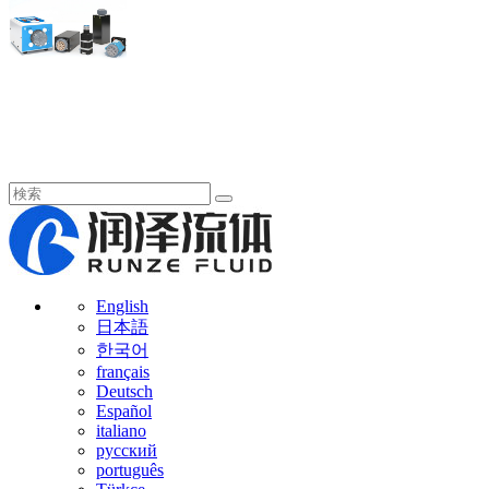
English
日本語
한국어
français
Deutsch
Español
italiano
русский
português