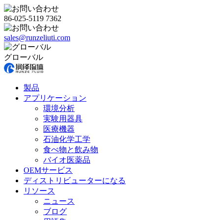
86-025-5119 7362
sales@runzeliuti.com
グローバル
製品
アプリケーション
環境分析
実験用器具
医療機器
石油化学工学
食べ物と飲み物
バイオ医薬品
OEMサービス
ディストリビューターになる
リソース
ニュース
ブログ