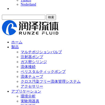
Türkçe
Nederland
検索
ホーム
製品
マルチポジションバルブ
注射器ポンプ
ガス密シリンジ
流体接続
ペリスタルティックポンプ
流体チューブ
クロス汚染フリー流体管理システム
アクセサリー
アプリケーション
環境分析
実験用器具