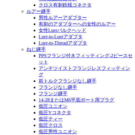
クロス有刺鉄线コネクタ
ルアー継手
男性ルアーアダプター
有刺のアダプターへの女性のルアー
女性Luerバルクヘッド
Luer-to-Luerアダプタ
Luer-to-Threadアダプタ
ねじ継手
PPSフランジ付きフィッティング-2ピースセ
ット
アンチツイストフランジレスフィッティン
グ
前トルクフランジなし継手
フランジなし継手
フランジ継手
14-28またはM6平底ポート用プラグ
低圧ユニオン
低圧Yコネクタ
低圧ティー
低圧クロス
低圧男性ユニオン