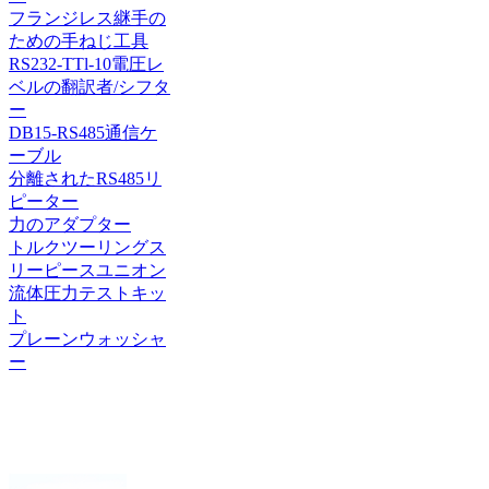
フランジレス継手の
ための手ねじ工具
RS232-TTl-10電圧レ
ベルの翻訳者/シフタ
ー
DB15-RS485通信ケ
ーブル
分離されたRS485リ
ピーター
力のアダプター
トルクツーリングス
リーピースユニオン
流体圧力テストキッ
ト
プレーンウォッシャ
ー