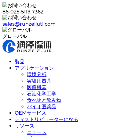
86-025-5119 7362
sales@runzeliuti.com
グローバル
製品
アプリケーション
環境分析
実験用器具
医療機器
石油化学工学
食べ物と飲み物
バイオ医薬品
OEMサービス
ディストリビューターになる
リソース
ニュース