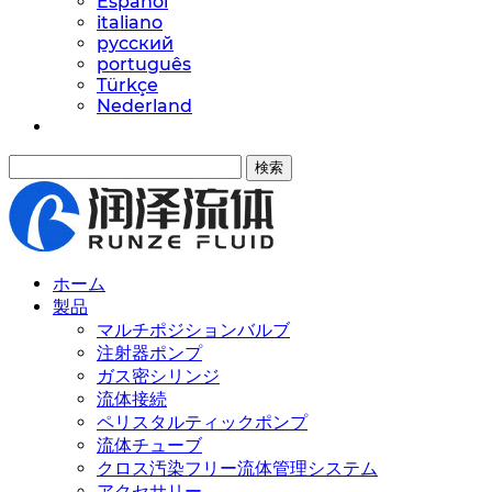
Español
italiano
русский
português
Türkçe
Nederland
検索
ホーム
製品
マルチポジションバルブ
注射器ポンプ
ガス密シリンジ
流体接続
ペリスタルティックポンプ
流体チューブ
クロス汚染フリー流体管理システム
アクセサリー