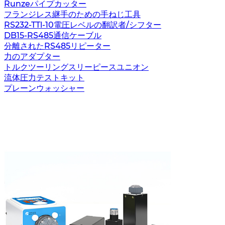
Runzeパイプカッター
フランジレス継手のための手ねじ工具
RS232-TTl-10電圧レベルの翻訳者/シフター
DB15-RS485通信ケーブル
分離されたRS485リピーター
力のアダプター
トルクツーリングスリーピースユニオン
流体圧力テストキット
プレーンウォッシャー