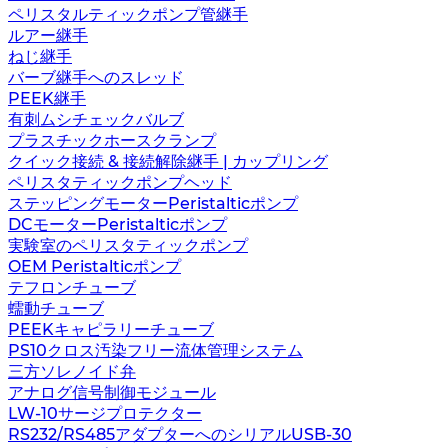
ペリスタルティックポンプ管継手
ルアー継手
ねじ継手
バーブ継手へのスレッド
PEEK継手
有刺ムシチェックバルブ
プラスチックホースクランプ
クイック接続 & 接続解除継手 | カップリング
ペリスタティックポンプヘッド
ステッピングモーターPeristalticポンプ
DCモーターPeristalticポンプ
実験室のペリスタティックポンプ
OEM Peristalticポンプ
テフロンチューブ
蠕動チューブ
PEEKキャピラリーチューブ
PS10クロス汚染フリー流体管理システム
三方ソレノイド弁
アナログ信号制御モジュール
LW-10サージプロテクター
RS232/RS485アダプターへのシリアルUSB-30