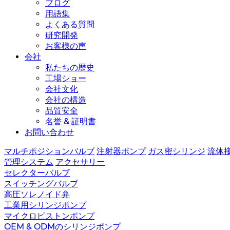
ブログ
用語集
よくある質問
研究開発
お客様の声
会社
私たちの歴史
工場ショー
会社文化
会社の構造
品質安全
名誉 & 証明書
お問い合わせ
マルチポジションバルブ
注射器ポンプ
ガス密シリンジ
流体
管理システム
アクセサリー
セレクターバルブ
スイッチングバルブ
高圧ソレノイド弁
工業用シリンジポンプ
マイクロピストンポンプ
OEM & ODMのシリンジポンプ