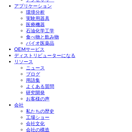
アプリケーション
環境分析
実験用器具
医療機器
石油化学工学
食べ物と飲み物
バイオ医薬品
OEMサービス
ディストリビューターになる
リソース
ニュース
ブログ
用語集
よくある質問
研究開発
お客様の声
会社
私たちの歴史
工場ショー
会社文化
会社の構造